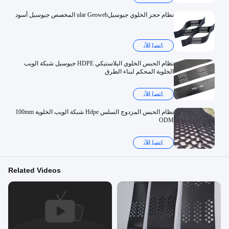
نظام حجز الخلوي جيوسيلular Geoweb المخصص جيوسيل أسود
ﺎﺘﺼﻟ ﺍﻶﻧ
نظام الحبس الخلوي البلاستيكي HDPE جيوسيل شبكة الويب
الخلوية المحكم لبناء الطرق
ﺎﺘﺼﻟ ﺍﻶﻧ
نظام الحبس المزدوج السلس Hdpe شبكة الويب الخلوية 100mm
ODM
ﺎﺘﺼﻟ ﺍﻶﻧ
Related Videos