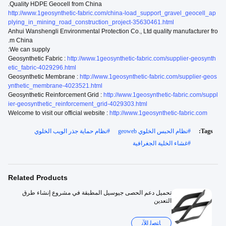
Quality HDPE Geocell from China.
http://www.1geosynthetic-fabric.com/china-load_support_gravel_geocell_ap
plying_in_mining_road_construction_project-35630461.html
Anhui Wanshengli Environmental Protection Co., Ltd quality manufacturer fro
m China.
We can supply:
Geosynthetic Fabric :
http://www.1geosynthetic-fabric.com/supplier-geosynth
etic_fabric-4029296.html
Geosynthetic Membrane :
http://www.1geosynthetic-fabric.com/supplier-geos
ynthetic_membrane-4023521.html
Geosynthetic Reinforcement Grid :
http://www.1geosynthetic-fabric.com/suppl
ier-geosynthetic_reinforcement_grid-4029303.html
Welcome to visit our official website :
http://www.1geosynthetic-fabric.com
Tags:
#
نظام الحبس الخلوي geoweb
#
نظام حماية جذر الويب الخلوي
#
غشاء الخلية الجغرافية
Related Products
تحميل دعم الحصى جيوسيل المطبقة في مشروع إنشاء طرق
التعدين
ﺎﺘﺼﻟ ﺍﻶﻧ