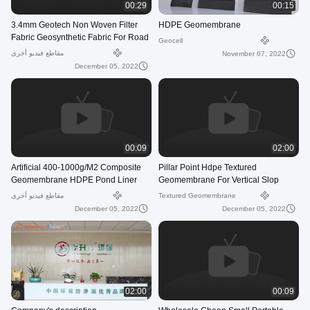
00:29
00:15
3.4mm Geotech Non Woven Filter
HDPE Geomembrane
Fabric Geosynthetic Fabric For Road
Geocell
Construction
مقاطع فيديو أخرى
November 07, 2022
December 05, 2022
00:09
02:00
Artificial 400-1000g/M2 Composite
Pillar Point Hdpe Textured
Geomembrane HDPE Pond Liner
Geomembrane For Vertical Slop
Sheet
Antiseepage Maintenance
Textured Geomembrane
مقاطع فيديو أخرى
December 05, 2022
December 05, 2022
02:00
00:09