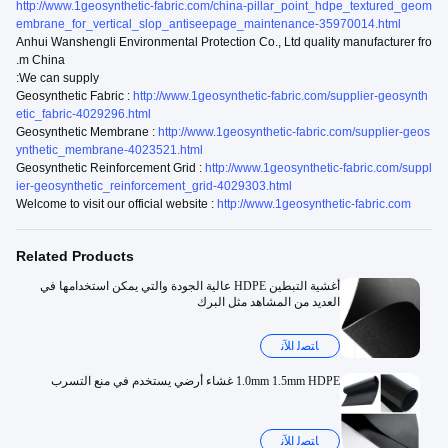
http://www.1geosynthetic-fabric.com/china-pillar_point_hdpe_textured_geom
embrane_for_vertical_slop_antiseepage_maintenance-35970014.html
Anhui Wanshengli Environmental Protection Co., Ltd quality manufacturer fro
m China.
We can supply:
Geosynthetic Fabric :
http://www.1geosynthetic-fabric.com/supplier-geosynth
etic_fabric-4029296.html
Geosynthetic Membrane :
http://www.1geosynthetic-fabric.com/supplier-geos
ynthetic_membrane-4023521.html
Geosynthetic Reinforcement Grid :
http://www.1geosynthetic-fabric.com/suppl
ier-geosynthetic_reinforcement_grid-4029303.html
Welcome to visit our official website :
http://www.1geosynthetic-fabric.com
Related Products
أغشية التبطين HDPE عالية الجودة والتي يمكن استخدامها في
العديد من المشاهد مثل البرك
ﺎﺘﺼﻟ ﺍﻶﻧ
1.0mm 1.5mm HDPE غشاء أرضي يستخدم في منع التسرب
ﺎﺘﺼﻟ ﺍﻶﻧ