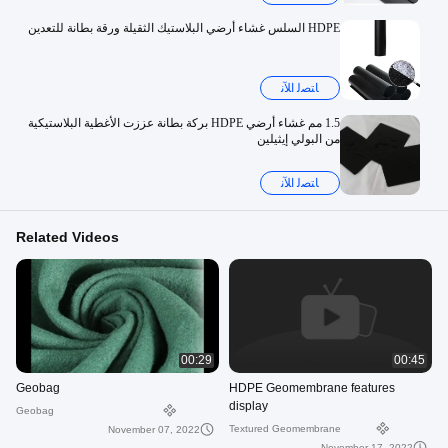
HDPE السلس غشاء أرضي البلاستيك الثقيلة ورقة بطانة للتعدين
ﺎﺘﺼﻟ ﺍﻶﻧ
1.5 مم غشاء أرضي HDPE بركة بطانة عززت الأغطية البلاستيكية
من البولي إيثيلين
ﺎﺘﺼﻟ ﺍﻶﻧ
Related Videos
00:29
00:45
Geobag
HDPE Geomembrane features
display
Geobag
Textured Geomembrane
November 07, 2022
November 17, 2022