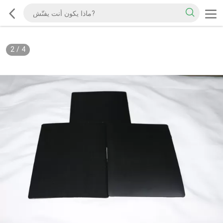
2
/
4