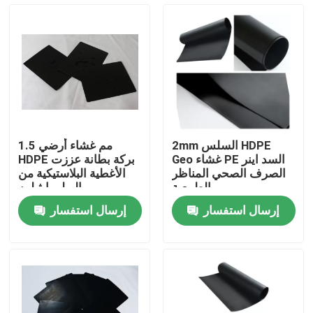
المنتجات
أشرطة فيديو
نسيج الأرض
2mm السلس HDPE
1.5 مم غشاء أرضي
Geo غشاء PE السد اينر
HDPE بركة بطانة عززت
غشاء أرضي اصطناعي
الصرف الصحي المناظر
الأغطية البلاستيكية من
الطبيعية
البولي إيثيلين
إرسال استفسار
إرسال استفسار
شبكة تقوية التربة الصناعية
HDPE جيوسيل
أكياس الرمل Geofabric