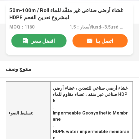
50m-100m / Roll غشاء أرضي صناعي غير منفّذ للماء
HDPE لمشروع تعدين الفحم
الأسعار：1.5usd~3.5usd per sqm
MOQ：1160
اتصل بنا
افضل سعر
منتوج وصف
غشاء أرضي صناعي للتعدين ، غشاء أرضي
صناعي غير منفذ ، غشاء مقاوم للماء HDP
E
,
Impermeable Geosynthetic Membr
تسليط الضوء:
ane
,
HDPE water impermeable membran
e