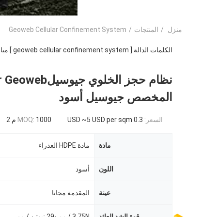
منزل
/
المنتجات
/
Geoweb Cellular Confinement System
الكلمات الدالة [ geoweb cellular confinement system ] مباراة
نظام حجز الخلوي جيوسيلeb
المخصص جيوسيل أسود
السعر:
0.3 USD ~5 USD per sqm
1000 م 2
MOQ:
مادة
مادة HDPE العذراء
اللون
أسود
عينة
المقدمة مجانا
قوة الشد العائد
3.75N / مم -29 نيوتن / مم