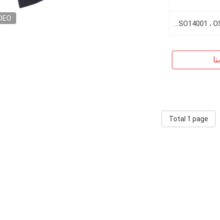
DEO
ISO9001 ، ISO14001 ، OSHSAS18001 ، GM-13 ، ASTM
نا
Total 1 page