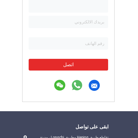
اتصل
ابقى على تواصل
تقاطع طريق Heping وطريق Longchi ، مدينة